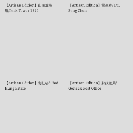
【Artisan Edition】山頂爐峰
【Artisan Edition】雷生春/ Lui
塔/Peak Tower 1972
Seng Chun
【Artisan Edition】彩虹邨/ Choi
【Artisan Edition】郵政總局/
Hung Estate
General Post Office