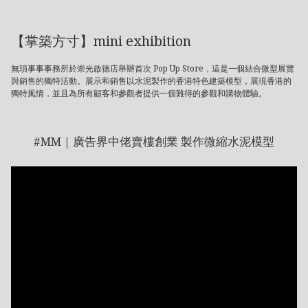
【掌築方寸】mini exhibition
無瑣事事事務所於崇光啟德店舉辦首次 Pop Up Store，這是一個結合微型展覽
與銷售的獨特活動。展示和銷售以水泥製作的香港特色建築模型，展現香港的
獨特風情，並且為所有顧客和參觀者提供一個難得的參觀和購物體驗。
#MM｜廣告界中佬賣樓創業 製作微縮水泥模型