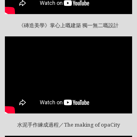
《磚造美學》掌心上嘅建築 獨一無二嘅設計
水泥手作練成過程／The making of opaCity