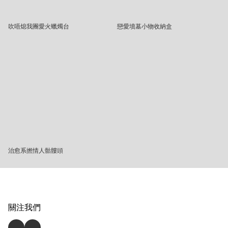
吹唔熄我團愛火蠟燭台
戀愛墳墓小物收納盒
治愈系撚情人骷髏頭
關注我們