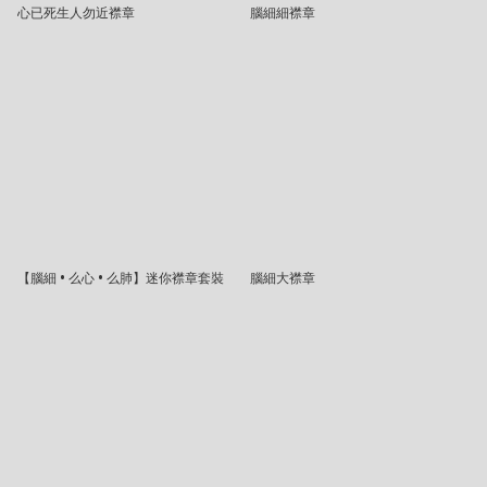
心已死生人勿近襟章
腦細細襟章
【腦細 • 么心 • 么肺】迷你襟章套裝
腦細大襟章