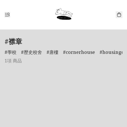
#襟章
學校
歷史校舍
唐樓
cornerhouse
housinges
1項 商品